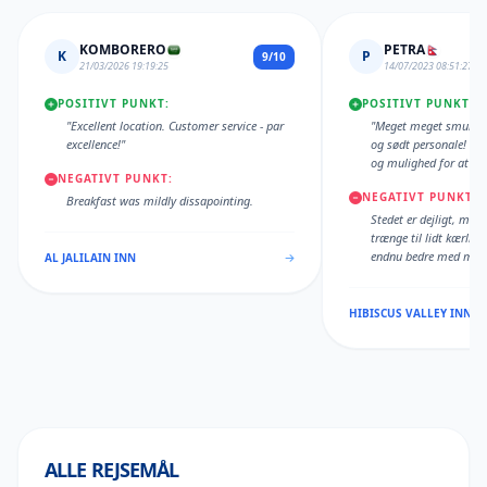
KOMBORERO
PETRA
K
P
9/10
21/03/2026 19:19:25
14/07/2023 08:51:27
POSITIVT PUNKT:
POSITIVT PUNKT:
"Excellent location. Customer service - par
"Meget meget smuk ha
excellence!"
og sødt personale! De
og mulighed for at få fr
NEGATIVT PUNKT:
Smuk udsigt med palm
NEGATIVT PUNKT:
planter fra hytterne. F
Breakfast was mildly dissapointing.
colada jeg har smagt.
Stedet er dejligt, men
trænge til lidt kærligh
endnu bedre med muli
AL JALILAIN INN
vand på værelset -men
Hotellet er meget mege
anbefale det til alle r
HIBISCUS VALLEY INN
ALLE REJSEMÅL