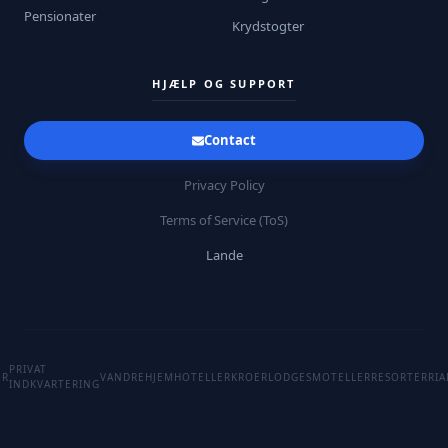
Pensionater
Krydstogter
HJÆLP OG SUPPORT
Contact
Privacy Policy
Terms of Service (ToS)
Lande
PRIVAT
ER
VANDREHJEM
HOTELLER
KROER
LODGES
MOTELLER
RESORTER
RIA
INDKVARTERING