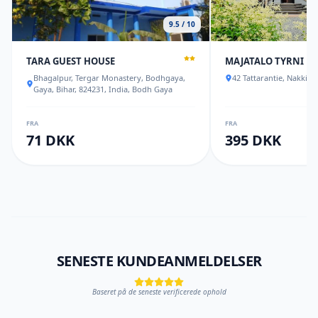
9.5 / 10
TARA GUEST HOUSE
MAJATALO TYRNI
Bhagalpur, Tergar Monastery, Bodhgaya,
42 Tattarantie, Nakkila
Gaya, Bihar, 824231, India, Bodh Gaya
FRA
FRA
71 DKK
395 DKK
SENESTE KUNDEANMELDELSER
Baseret på de seneste verificerede ophold