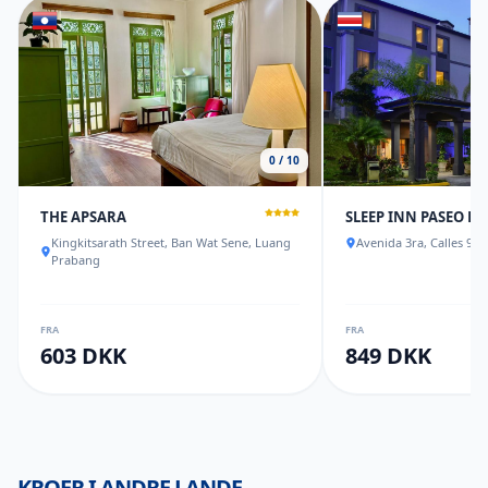
0 / 10
THE APSARA
SLEEP INN PASEO L
Kingkitsarath Street, Ban Wat Sene, Luang
Avenida 3ra, Calles 9 &
Prabang
FRA
FRA
603 DKK
849 DKK
KROER I ANDRE LANDE